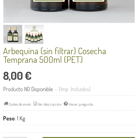
Arbequina (sin filtrar) Cosecha
Temprana 500ml (PET)
8,00 €
Producto NO Disponible
-
(Imp. Incluidos)
Costes de envío
Ver descripción
Hacer pregunta
Peso
:
1 Kg