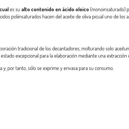
cual
es su
alto contenido en ácido oleico
(monoinsaturado) p
ácidos poliinsaturados hacen del aceite de oliva picual uno de los a
laboración tradicional de los decantadores, molturando solo acei
estado excepcional para la elaboración mediante una extracción e
ata y, por tanto, sólo se exprime y envasa para su consumo.