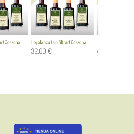
ar) Cosecha...
Hojiblanca (sin filtrar) Cosecha...
Hojiblanca (sin filtra
32,00 €
48,00 €