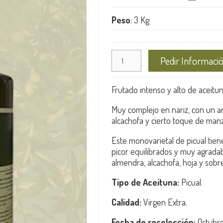
Peso
:
3 Kg
Pedir Informaci
Frutado intenso y alto de aceitu
Muy complejo en nariz, con un ar
alcachofa y cierto toque de ma
Este monovarietal de picual tien
picor equilibrados y muy agrada
almendra, alcachofa, hoja y sobr
Tipo de Aceituna:
Picual.
Calidad:
Virgen Extra.
Fecha de recolección:
Octubr