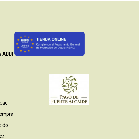
s
AQUI
idad
Compra
dido
ies